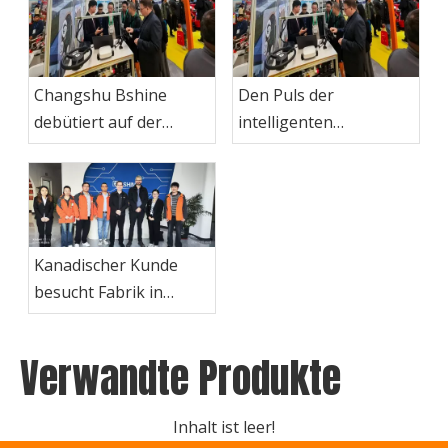
Changshu Bshine
Den Puls der
debütiert auf der
intelligenten
Wuhan Agricultural
Landwirtschaft
Machinery Exhibition
umarmen! Changshu
2025 und präsentiert
Bshine glänzt auf der
die intelligente
AGRITECHNICA 2025
ISOBUS-
Hannover mit
Kanadischer Kunde
Konnektivitätslösung,
Kernkabelbaumprodukten
besucht Fabrik in
die die Modernisierung
Anhui Bshine, um
der Landwirtschaft
Produktdesign-
Verwandte Produkte
ermöglicht
Forschung und -
Entwicklung sowie
Machbarkeitsstudien
Inhalt ist leer!